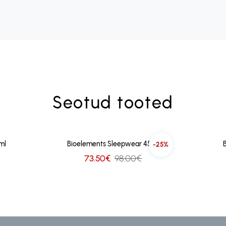
Seotud tooted
ml
Bioelements Sleepwear 45ml
-25%
73.50€
98.00€