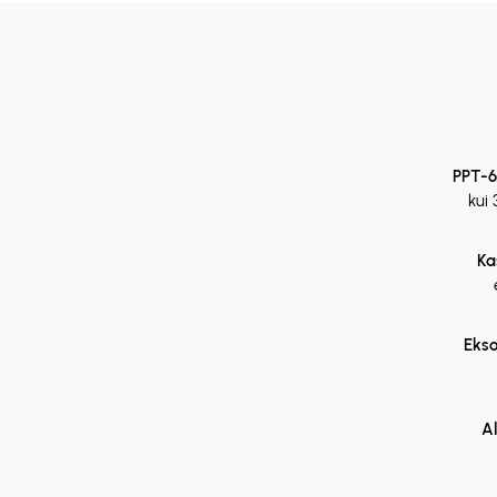
PPT-6
kui 
Ka
Eks
A