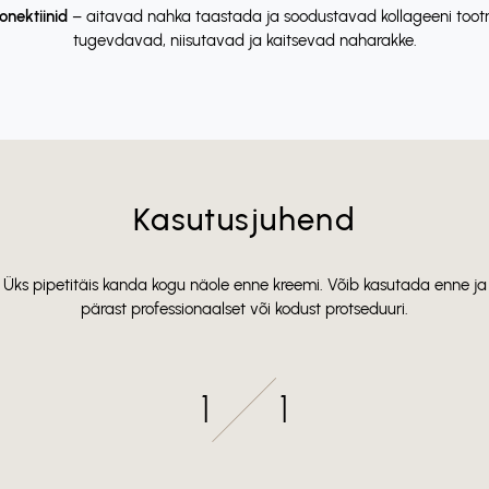
onektiinid
– aitavad nahka taastada ja soodustavad kollageeni tootm
tugevdavad, niisutavad ja kaitsevad naharakke.
Kasutusjuhend
Üks pipetitäis kanda kogu näole enne kreemi. Võib kasutada enne ja
pärast professionaalset või kodust protseduuri.
1
1