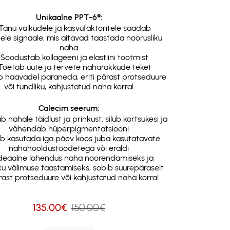
Unikaalne PPT-6®:
Tänu valkudele ja kasvufaktoritele saadab
ele signaale, mis aitavad taastada noorusliku
naha
Soodustab kollageeni ja elastiini tootmist
Toetab uute ja tervete naharakkude teket
b haavadel paraneda, eriti pärast protseduure
või tundliku, kahjustatud naha korral
Calecim seerum:
 nahale täidlust ja prinkust, silub kortsukesi ja
vähendab hüperpigmentatsiooni
ib kasutada iga päev koos juba kasutatavate
nahahooldustoodetega või eraldi
deaalne lahendus naha noorendamiseks ja
iku välimuse taastamiseks, sobib suurepäraselt
rast protseduure või kahjustatud naha korral
135.00€
150.00€