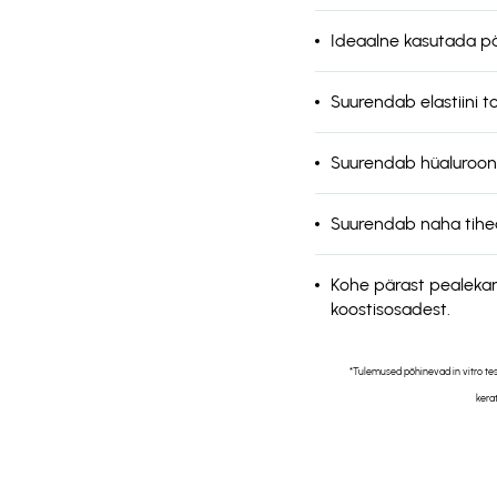
Ideaalne kasutada pär
Suurendab elastiini t
Suurendab hüaluroon
Suurendab naha tihe
Kohe pärast pealekand
koostisosadest.
*Tulemused põhinevad in vitro tes
kera