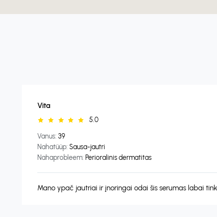
Vita
5.0
Vanus:
39
Nahatüüp:
Sausa-jautri
Nahaprobleem:
Perioralinis dermatitas
Mano ypač jautriai ir įnoringai odai šis serumas labai ti