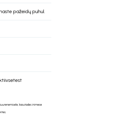
rnaste pažeidų puhul.
tiivsetest
i suurenemisele, kasutades inimese
ites.