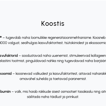
Koostis
®
– tugevdab naha loomulikke regeneratsioonimehhanisme. Koosne
3000 valgust, sealhulgas kasvufaktoritest, tsütokiinidest ja eksosoomi
svufaktorid
– soodustavad naha uuenemist, stimuleerivad kollageeni
elastiini tootmist, pinguldavad nahka ning tugevdavad naha barjääri
osoomid
– koosnevad valkudest ja kasvufaktoritest, aitavad naharak
omavahel suhelda ja toetavad paranemist.
lbumiin
– valk, mis hoiab rakkude sisest osmootset tasakaalu ning ai
säilitada naha täidlust ja prinkust.