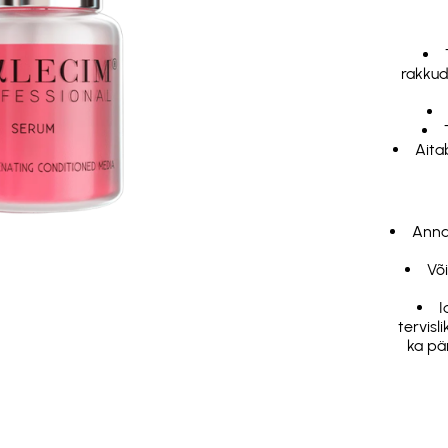
rakkud
Aita
Annab
Võ
I
tervisl
ka pä