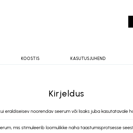
KOOSTIS
KASUTUSJUHEND
Kirjeldus
ui eraldiseisev noorendav seerum või lisaks juba kasutatavale ho
rum, mis stimuleerib loomulikke naha taastumisprotsesse seest