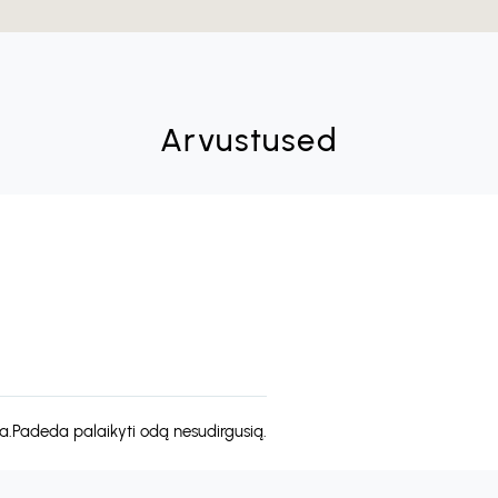
Arvustused
nka.Padeda palaikyti odą nesudirgusią.