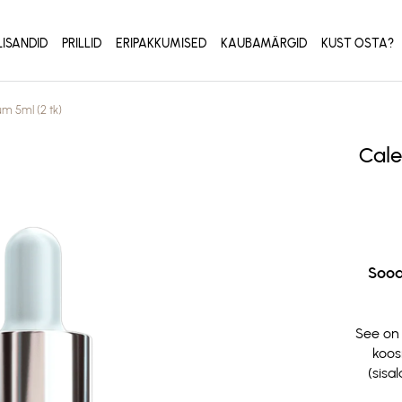
LISANDID
PRILLID
ERIPAKKUMISED
KAUBAMÄRGID
KUST OSTA?
m 5ml (2 tk)
Cale
Sood
See on
koos
(sisa