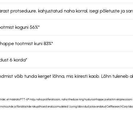
ast protseduure, kahjustatud naha korral, isegi põletuste ja sa
ootmist koguni 56%*
happe tootmist kuni 83%*
dust 6 korda*
mist võib tunda kerget lõhna, mis kiiresti kaob. Lõhn tuleneb ak
tidel, et määrata PTT-6® mõju naha proliferatsiooni, naha tiheduse ning hüaluroonhappe ja elastiini ekspressioon
tinotsüütide ja fibroblastide rakupõhiseid analüüsimudeleid. Uuring läbiviidud ja kavandatud CellResearchCorp labor