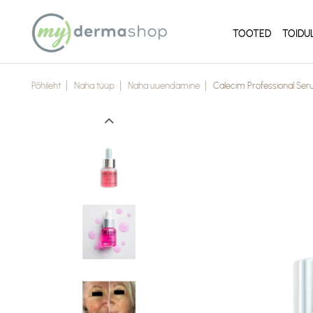
TOOTED
TOIDU
Põhileht
Naha tüüp
Naha uuendamine
Calecim Professional Seru