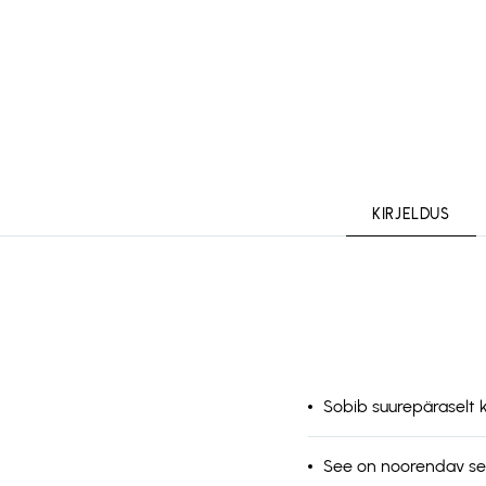
KIRJELDUS
Sobib suurepäraselt k
See on noorendav see