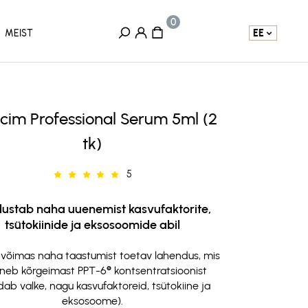
EE
MEIST
cim Professional Serum 5ml (2
tk)
5
ustab naha uuenemist kasvufaktorite,
tsütokiinide ja eksosoomide abil
 võimas naha taastumist toetav lahendus, mis
neb kõrgeimast PPT-6® kontsentratsioonist
ldab valke, nagu kasvufaktoreid, tsütokiine ja
eksosoome).