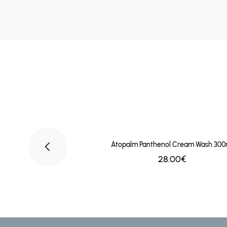
 Undo Cleanser 104ml
Atopalm Panthenol Cream Wash 300
-25%
€
58.00€
28.00€