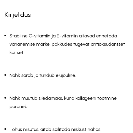
Kirjeldus
Stabiilne C-vitamiin ja E-vitamiin aitavad ennetada
vananemise märke, pakkudes tugevat antioksüdantset
kaitset.
Nahk särab ja tundub elujõuline.
Nahk muutub siledamaks, kuna kollageeni tootmine
paraneb.
Tõhus niisutus, aitab säilitada niiskust nahas.