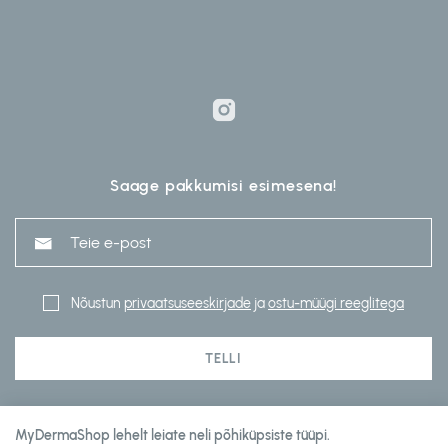
Saage pakkumisi esimesena!
Nõustun
privaatsuseeskirjade
ja
ostu-müügi reeglitega
TELLI
MyDermaShop lehelt leiate neli põhiküpsiste tüüpi.
Klienditeenindus