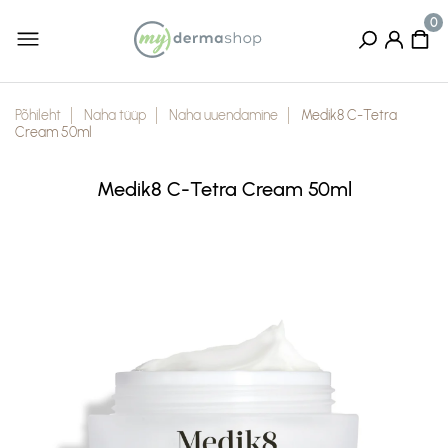
Põhileht
Naha tüüp
Naha uuendamine
Medik8 C-Tetra
Cream 50ml
Medik8 C-Tetra Cream 50ml