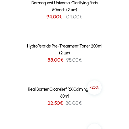
Dermaquest Universal Clarifying Pads
50pads (2 шт)
94.00€
104.00€
HydroPeptide Pre-Treatment Toner 200ml
(2 шт)
88.00€
98.00€
-25%
Real Barrier Cicarelief RX Calming Cream
60ml
22.50€
30.00€