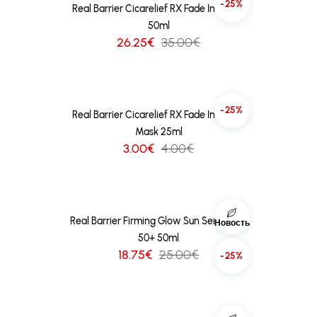
-25%
Real Barrier Cicarelief RX Fade In Serum
50ml
26.25€
35.00€
-25%
Real Barrier Cicarelief RX Fade In Serum
Mask 25ml
3.00€
4.00€
Real Barrier Firming Glow Sun Serum SPF
Новость
50+ 50ml
18.75€
25.00€
-25%