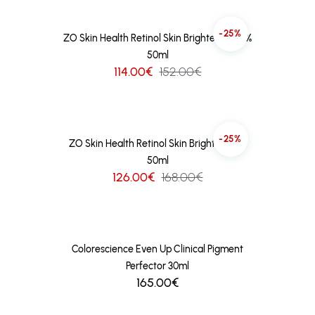
-25%
ZO Skin Health Retinol Skin Brightener 0.5%
50ml
114.00€
152.00€
-25%
ZO Skin Health Retinol Skin Brightener 1%
50ml
126.00€
168.00€
Colorescience Even Up Clinical Pigment
Perfector 30ml
165.00€