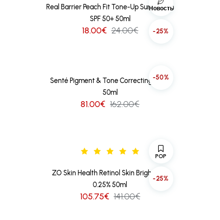
Real Barrier Peach Fit Tone-Up Sun Cream
Новость
SPF 50+ 50ml
18.00€
24.00€
-25%
-50%
Senté Pigment & Tone Correcting Mask
50ml
81.00€
162.00€
POP
ZO Skin Health Retinol Skin Brightener
-25%
0.25% 50ml
105.75€
141.00€