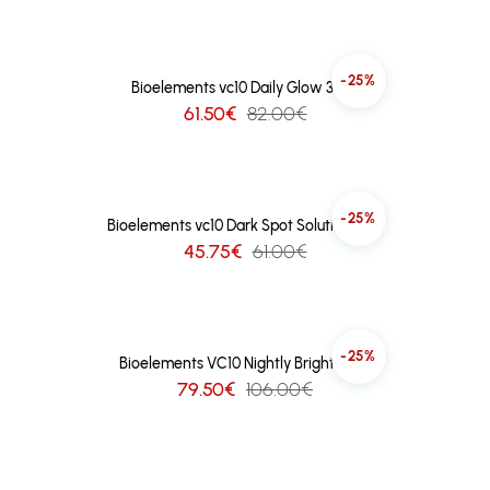
-25%
Bioelements vc10 Daily Glow 30ml
61.50€
82.00€
-25%
Bioelements vc10 Dark Spot Solution 15ml
45.75€
61.00€
-25%
Bioelements VC10 Nightly Bright 30ml
79.50€
106.00€