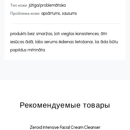
Тип кожи:
jūtīga/problemātiska
Проблема кожи:
apsārtums, sausums
produkts bez smaržas, ļoti vieglas konsistences, ātri
iesūcas ādā, labs serums ikdienas lietošanai, lai āda būtu
papildus mitrināta.
Рекомендуемые товары
Zeroid Intensive Facial Cream Cleanser